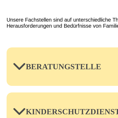
Unsere Fachstellen sind auf unterschiedliche Th
Herausforderungen und Bedürfnisse von Famili
BERATUNGSTELLE
Die Beratungsstelle hat das Ziel, Kinder, Ju
Herausforderungen gut umgehen können. Wir g
KINDERSCHUTZDIENS
Erfahrungen mit Trennung und Scheidung, To