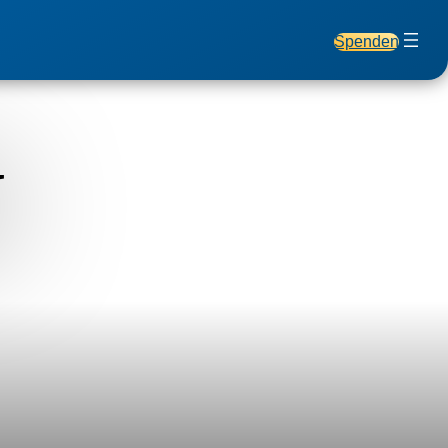
Spenden
N